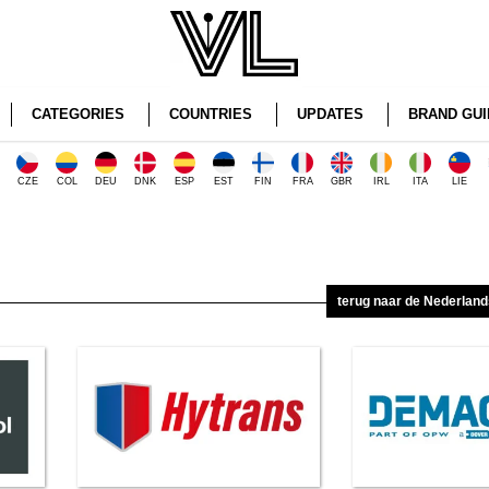
CATEGORIES
COUNTRIES
UPDATES
BRAND GUI
CZE
COL
DEU
DNK
ESP
EST
FIN
FRA
GBR
IRL
ITA
LIE
terug naar de Nederlan