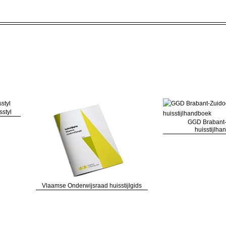
sstyl
GGD Brabant-
huisstijlh
Vlaamse Onderwijsraad huisstijlgids