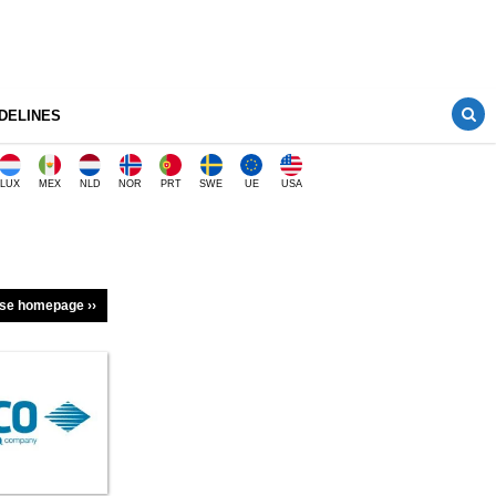
DELINES
LUX
MEX
NLD
NOR
PRT
SWE
UE
USA
dse homepage ››