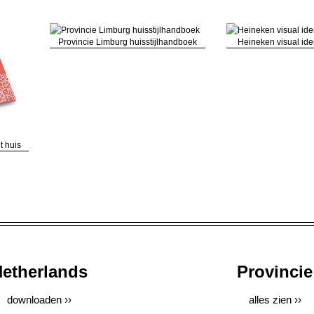
Provincie Limburg huisstijlhandboek
Heineken visual iden
t huis
etherlands
Provincie
downloaden ››
alles zien ››