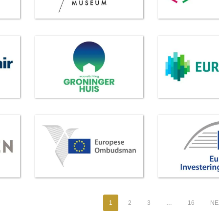
1
2
3
…
16
NEX