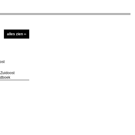
alles zien ››
Zuidoost
andboek