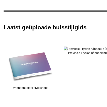
Laatst geüploade huisstijlgids
Provincie Fryslan hânboek hú
VriendenLoterij style sheet