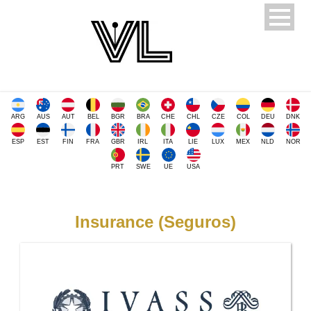
ARG
AUS
AUT
BEL
BGR
BRA
CHE
CHL
CZE
COL
DEU
DNK
ESP
EST
FIN
FRA
GBR
IRL
ITA
LIE
LUX
MEX
NLD
NOR
PRT
SWE
UE
USA
Insurance (Seguros)