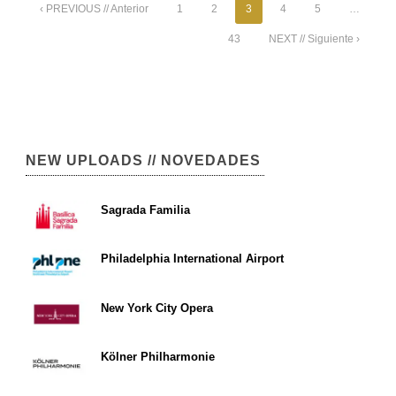
‹ PREVIOUS // Anterior
1
2
3
4
5
…
43
NEXT // Siguiente ›
NEW UPLOADS // NOVEDADES
Sagrada Familia
Philadelphia International Airport
New York City Opera
Kölner Philharmonie