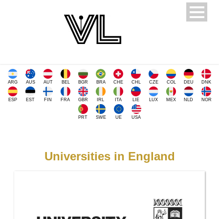
ARG
AUS
AUT
BEL
BGR
BRA
CHE
CHL
CZE
COL
DEU
DNK
ESP
EST
FIN
FRA
GBR
IRL
ITA
LIE
LUX
MEX
NLD
NOR
PRT
SWE
UE
USA
Universities in England