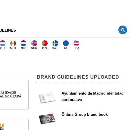
DELINES
LUX
MEX
NLD
NOR
PRT
SWE
UE
USA
BRAND GUIDELINES UPLOADED
Ayuntamiento de Madrid identidad
corporativa
Öhlins Group brand book