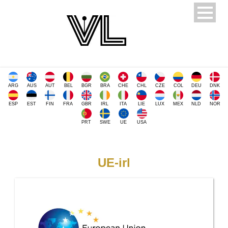
ARG
AUS
AUT
BEL
BGR
BRA
CHE
CHL
CZE
COL
DEU
DNK
ESP
EST
FIN
FRA
GBR
IRL
ITA
LIE
LUX
MEX
NLD
NOR
PRT
SWE
UE
USA
UE-irl