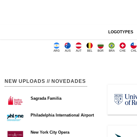
LOGOTYPES
ARG
AUS
AUT
BEL
BGR
BRA
CHE
CHL
NEW UPLOADS // NOVEDADES
Sagrada Familia
Philadelphia International Airport
New York City Opera