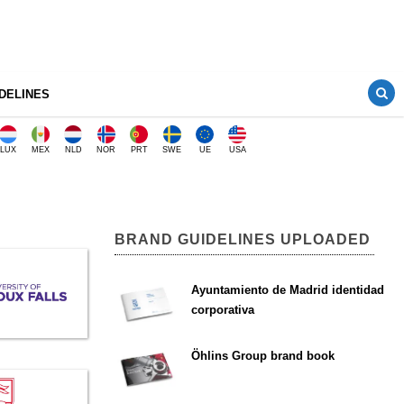
DELINES
LUX
MEX
NLD
NOR
PRT
SWE
UE
USA
BRAND GUIDELINES UPLOADED
Ayuntamiento de Madrid identidad
corporativa
Öhlins Group brand book