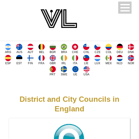
ARG
AUS
AUT
BEL
BGR
BRA
CHE
CHL
CZE
COL
DEU
DNK
ESP
EST
FIN
FRA
GBR
IRL
ITA
LIE
LUX
MEX
NLD
NOR
PRT
SWE
UE
USA
District and City Councils in
England