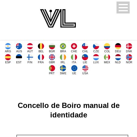
ARG
AUS
AUT
BEL
BGR
BRA
CHE
CHL
CZE
COL
DEU
DNK
ESP
EST
FIN
FRA
GBR
IRL
ITA
LIE
LUX
MEX
NLD
NOR
PRT
SWE
UE
USA
Concello de Boiro manual de
identidade