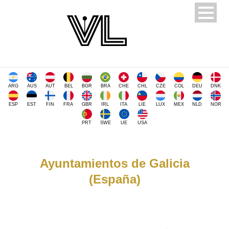
ARG
AUS
AUT
BEL
BGR
BRA
CHE
CHL
CZE
COL
DEU
DNK
ESP
EST
FIN
FRA
GBR
IRL
ITA
LIE
LUX
MEX
NLD
NOR
PRT
SWE
UE
USA
Ayuntamientos de Galicia
(España)