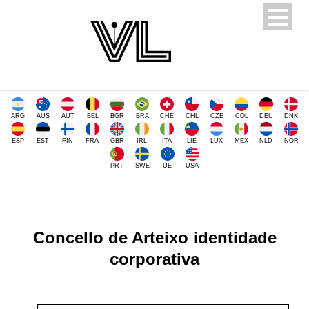
ARG
AUS
AUT
BEL
BGR
BRA
CHE
CHL
CZE
COL
DEU
DNK
ESP
EST
FIN
FRA
GBR
IRL
ITA
LIE
LUX
MEX
NLD
NOR
PRT
SWE
UE
USA
Concello de Arteixo identidade
corporativa