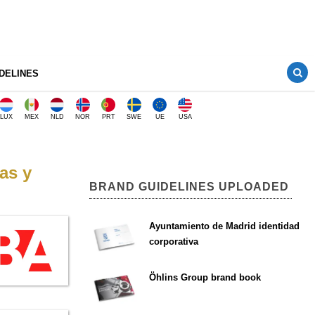
DELINES
LUX
MEX
NLD
NOR
PRT
SWE
UE
USA
as y
BRAND GUIDELINES UPLOADED
Ayuntamiento de Madrid identidad
corporativa
Öhlins Group brand book