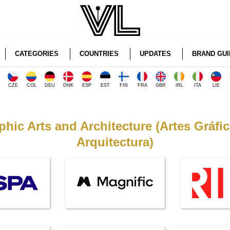
CATEGORIES
COUNTRIES
UPDATES
BRAND GUI
CZE
COL
DEU
DNK
ESP
EST
FIN
FRA
GBR
IRL
ITA
LIE
phic Arts and Architecture (Artes Gráfic
Arquitectura)