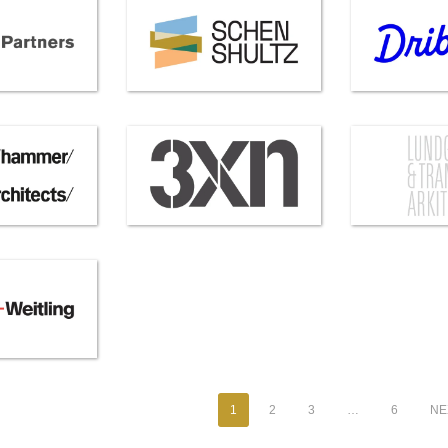
1
2
3
…
6
NEX