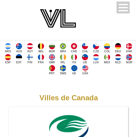
ARG
AUS
AUT
BEL
BGR
BRA
CHE
CHL
CZE
COL
DEU
DNK
ESP
EST
FIN
FRA
GBR
IRL
ITA
LIE
LUX
MEX
NLD
NOR
PRT
SWE
UE
USA
Villes de Canada