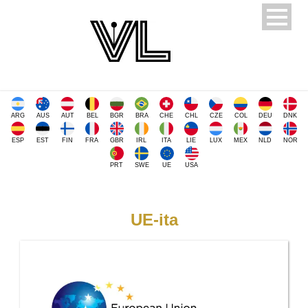
ARG
AUS
AUT
BEL
BGR
BRA
CHE
CHL
CZE
COL
DEU
DNK
ESP
EST
FIN
FRA
GBR
IRL
ITA
LIE
LUX
MEX
NLD
NOR
PRT
SWE
UE
USA
UE-ita