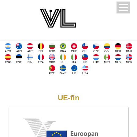
ARG
AUS
AUT
BEL
BGR
BRA
CHE
CHL
CZE
COL
DEU
DNK
ESP
EST
FIN
FRA
GBR
IRL
ITA
LIE
LUX
MEX
NLD
NOR
PRT
SWE
UE
USA
UE-fin