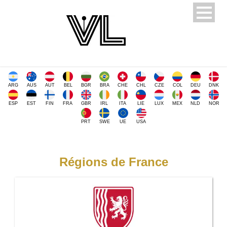
ARG
AUS
AUT
BEL
BGR
BRA
CHE
CHL
CZE
COL
DEU
DNK
ESP
EST
FIN
FRA
GBR
IRL
ITA
LIE
LUX
MEX
NLD
NOR
PRT
SWE
UE
USA
Régions de France