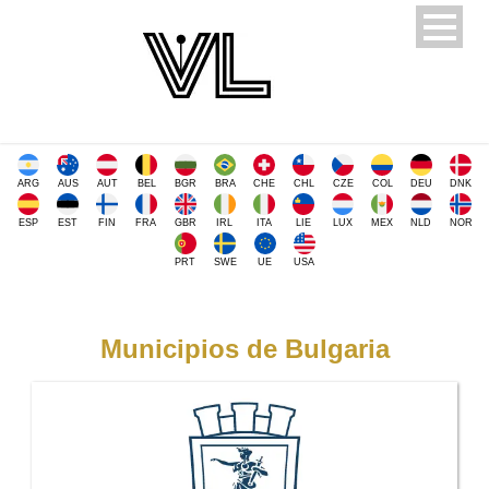
ARG
AUS
AUT
BEL
BGR
BRA
CHE
CHL
CZE
COL
DEU
DNK
ESP
EST
FIN
FRA
GBR
IRL
ITA
LIE
LUX
MEX
NLD
NOR
PRT
SWE
UE
USA
Municipios de Bulgaria