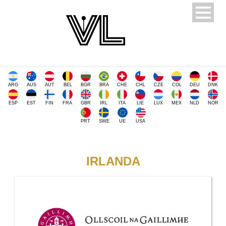
ARG
AUS
AUT
BEL
BGR
BRA
CHE
CHL
CZE
COL
DEU
DNK
ESP
EST
FIN
FRA
GBR
IRL
ITA
LIE
LUX
MEX
NLD
NOR
PRT
SWE
UE
USA
IRLANDA