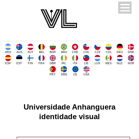
ARG
AUS
AUT
BEL
BGR
BRA
CHE
CHL
CZE
COL
DEU
DNK
ESP
EST
FIN
FRA
GBR
IRL
ITA
LIE
LUX
MEX
NLD
NOR
PRT
SWE
UE
USA
Universidade Anhanguera
identidade visual