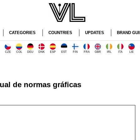
CATEGORIES
COUNTRIES
UPDATES
BRAND GUI
CZE
COL
DEU
DNK
ESP
EST
FIN
FRA
GBR
IRL
ITA
LIE
al de normas gráficas