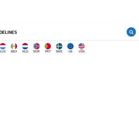
DELINES
LUX
MEX
NLD
NOR
PRT
SWE
UE
USA