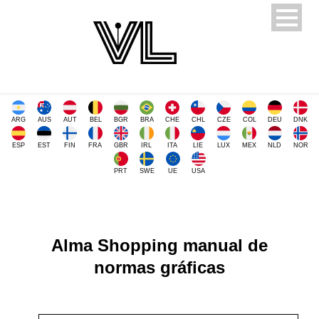
ARG
AUS
AUT
BEL
BGR
BRA
CHE
CHL
CZE
COL
DEU
DNK
ESP
EST
FIN
FRA
GBR
IRL
ITA
LIE
LUX
MEX
NLD
NOR
PRT
SWE
UE
USA
Alma Shopping manual de
normas gráficas