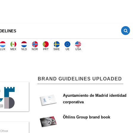
DELINES
LUX
MEX
NLD
NOR
PRT
SWE
UE
USA
BRAND GUIDELINES UPLOADED
Ayuntamiento de Madrid identidad
corporativa
Öhlins Group brand book