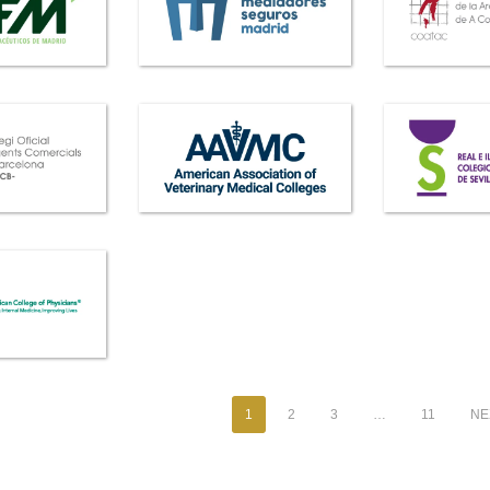
1
2
3
…
11
NEX