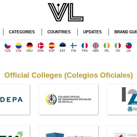
CATEGORIES
COUNTRIES
UPDATES
BRAND GUI
CZE
COL
DEU
DNK
ESP
EST
FIN
FRA
GBR
IRL
ITA
LIE
Official Colleges (Colegios Oficiales)