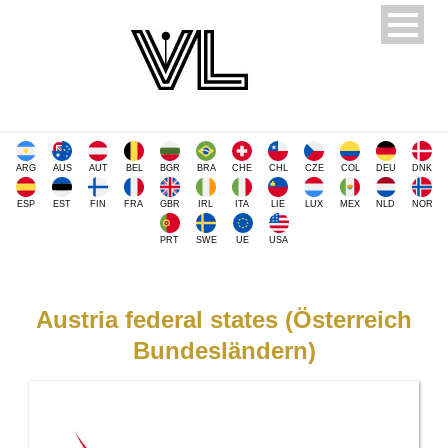
ARG
AUS
AUT
BEL
BGR
BRA
CHE
CHL
CZE
COL
DEU
DNK
ESP
EST
FIN
FRA
GBR
IRL
ITA
LIE
LUX
MEX
NLD
NOR
PRT
SWE
UE
USA
Austria federal states (Österreich
Bundesländern)