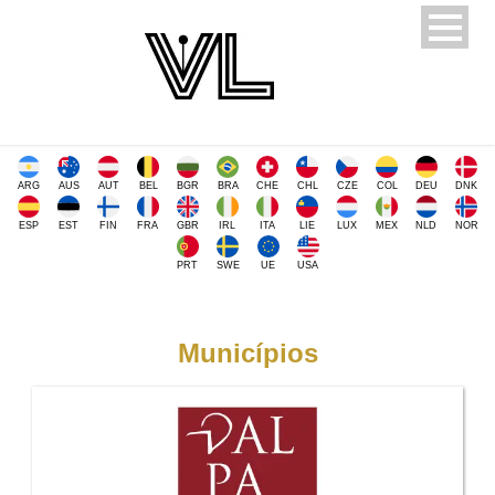
ARG
AUS
AUT
BEL
BGR
BRA
CHE
CHL
CZE
COL
DEU
DNK
ESP
EST
FIN
FRA
GBR
IRL
ITA
LIE
LUX
MEX
NLD
NOR
PRT
SWE
UE
USA
Municípios