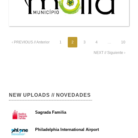
‹ PREVIOUS // Anterior
1
2
3
4
…
10
NEXT // Siguiente ›
NEW UPLOADS // NOVEDADES
Sagrada Familia
Philadelphia International Airport