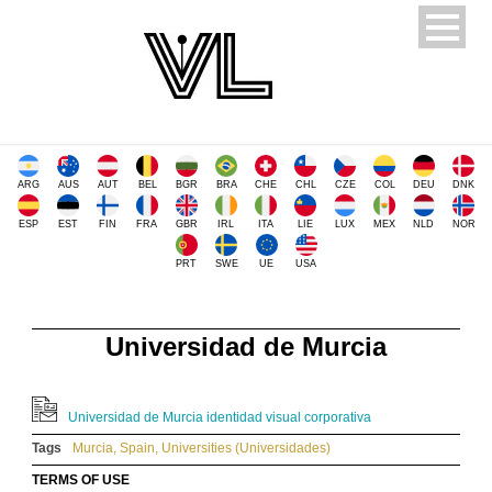
ARG
AUS
AUT
BEL
BGR
BRA
CHE
CHL
CZE
COL
DEU
DNK
ESP
EST
FIN
FRA
GBR
IRL
ITA
LIE
LUX
MEX
NLD
NOR
PRT
SWE
UE
USA
Universidad de Murcia
Universidad de Murcia identidad visual corporativa
Tags
Murcia
,
Spain
,
Universities (Universidades)
TERMS OF USE