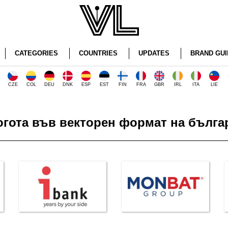
CATEGORIES
COUNTRIES
UPDATES
BRAND GUI
CZE
COL
DEU
DNK
ESP
EST
FIN
FRA
GBR
IRL
ITA
LIE
огота във векторен формат на бълга