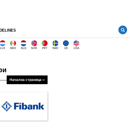
DELINES
LUX
MEX
NLD
NOR
PRT
SWE
UE
USA
ри
Начална страница ››