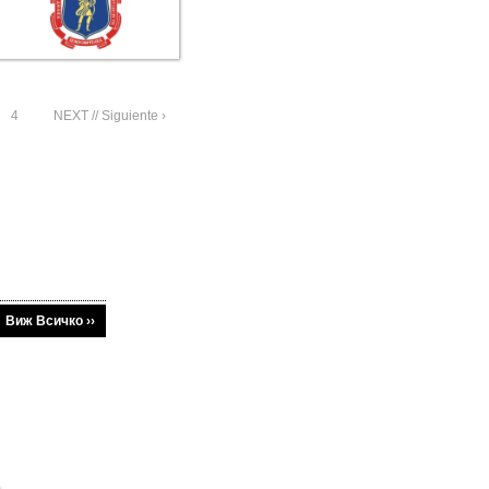
4
NEXT // Siguiente ›
Виж Всичко ››