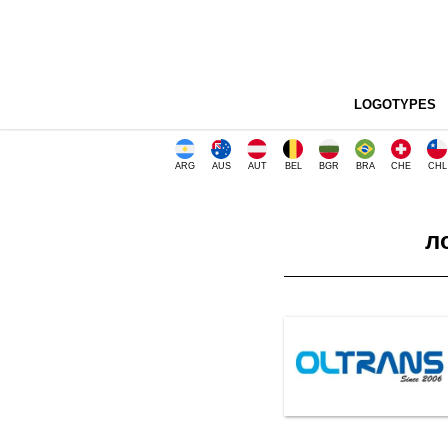
LOGOTYPES
ARG
AUS
AUT
BEL
BGR
BRA
CHE
CHL
л