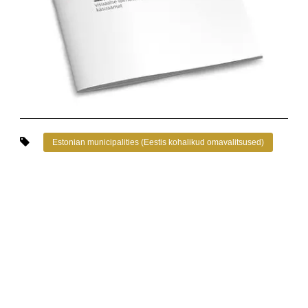
Estonian municipalities (Eestis kohalikud omavalitsused)