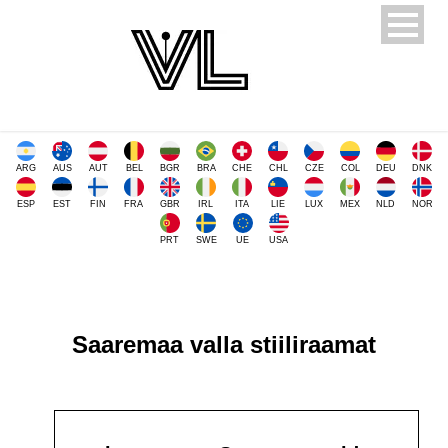
ARG
AUS
AUT
BEL
BGR
BRA
CHE
CHL
CZE
COL
DEU
DNK
ESP
EST
FIN
FRA
GBR
IRL
ITA
LIE
LUX
MEX
NLD
NOR
PRT
SWE
UE
USA
Saaremaa valla stiiliraamat