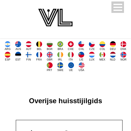
ARG
AUS
AUT
BEL
BGR
BRA
CHE
CHL
CZE
COL
DEU
DNK
ESP
EST
FIN
FRA
GBR
IRL
ITA
LIE
LUX
MEX
NLD
NOR
PRT
SWE
UE
USA
Overijse huisstijilgids