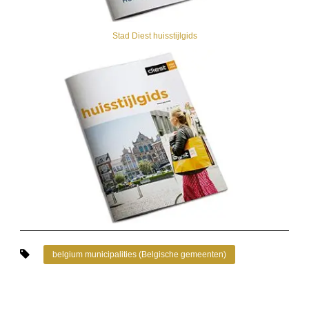
Stad Diest huisstijlgids
belgium municipalities (Belgische gemeenten)