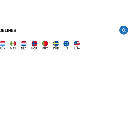
DELINES
LUX
MEX
NLD
NOR
PRT
SWE
UE
USA