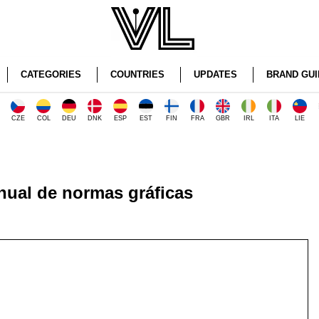
CATEGORIES
COUNTRIES
UPDATES
BRAND GUI
CZE
COL
DEU
DNK
ESP
EST
FIN
FRA
GBR
IRL
ITA
LIE
ual de normas gráficas