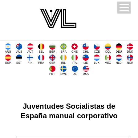
ARG
AUS
AUT
BEL
BGR
BRA
CHE
CHL
CZE
COL
DEU
DNK
ESP
EST
FIN
FRA
GBR
IRL
ITA
LIE
LUX
MEX
NLD
NOR
PRT
SWE
UE
USA
Juventudes Socialistas de
España manual corporativo