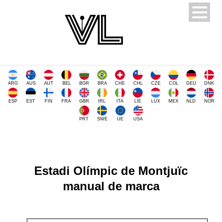
ARG
AUS
AUT
BEL
BGR
BRA
CHE
CHL
CZE
COL
DEU
DNK
ESP
EST
FIN
FRA
GBR
IRL
ITA
LIE
LUX
MEX
NLD
NOR
PRT
SWE
UE
USA
Estadi Olímpic de Montjuïc
manual de marca