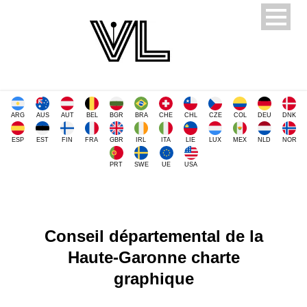
ARG
AUS
AUT
BEL
BGR
BRA
CHE
CHL
CZE
COL
DEU
DNK
ESP
EST
FIN
FRA
GBR
IRL
ITA
LIE
LUX
MEX
NLD
NOR
PRT
SWE
UE
USA
Conseil départemental de la
Haute-Garonne charte
graphique