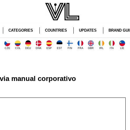
CATEGORIES
COUNTRIES
UPDATES
BRAND GUI
CZE
COL
DEU
DNK
ESP
EST
FIN
FRA
GBR
IRL
ITA
LIE
ia manual corporativo