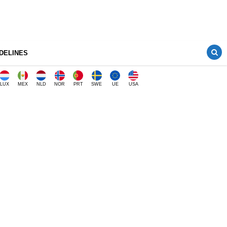
DELINES
LUX
MEX
NLD
NOR
PRT
SWE
UE
USA