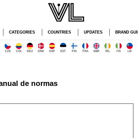
CATEGORIES
COUNTRIES
UPDATES
BRAND GUI
CZE
COL
DEU
DNK
ESP
EST
FIN
FRA
GBR
IRL
ITA
LIE
anual de normas