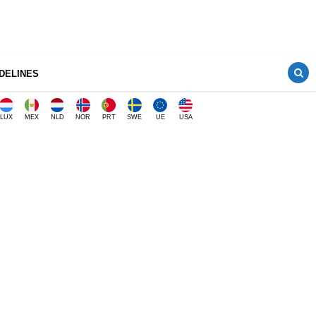
DELINES
LUX
MEX
NLD
NOR
PRT
SWE
UE
USA