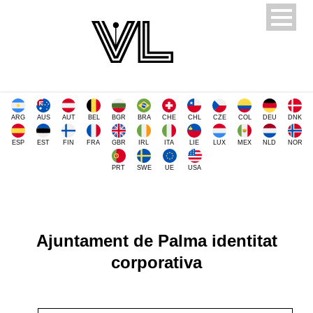
ARG
AUS
AUT
BEL
BGR
BRA
CHE
CHL
CZE
COL
DEU
DNK
ESP
EST
FIN
FRA
GBR
IRL
ITA
LIE
LUX
MEX
NLD
NOR
PRT
SWE
UE
USA
Ajuntament de Palma identitat
corporativa