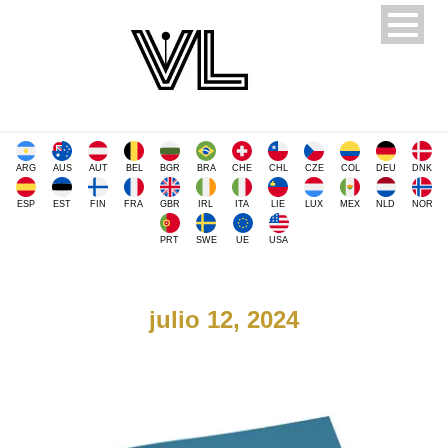
ARG
AUS
AUT
BEL
BGR
BRA
CHE
CHL
CZE
COL
DEU
DNK
ESP
EST
FIN
FRA
GBR
IRL
ITA
LIE
LUX
MEX
NLD
NOR
PRT
SWE
UE
USA
julio 12, 2024